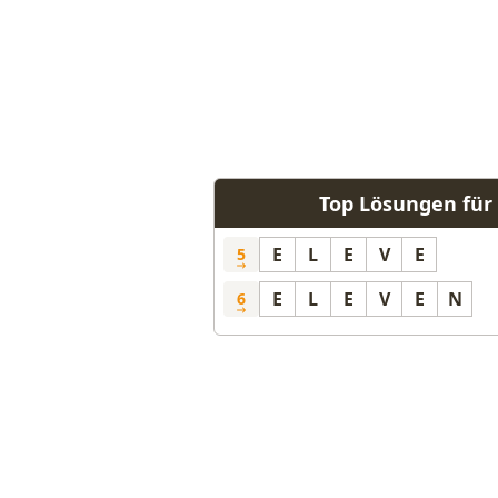
Top Lösungen für 
E
L
E
V
E
5
E
L
E
V
E
N
6