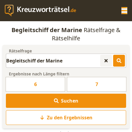
Op
Begleitschiff der Marine
Rätselfrage &
KREUZWORTRÄTSEL-HILFE
Rätselhilfe
Rätselfrage
SCRABBLE HILFE
ANAGRAMM-GENERATOR
Ergebnisse nach Länge filtern
6
7
WORTLISTE
Suchen
Zu den Ergebnissen