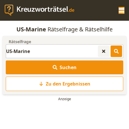
Op
US-Marine
Rätselfrage & Rätselhilfe
KREUZWORTRÄTSEL-HILFE
Rätselfrage
SCRABBLE HILFE
Suchen
ANAGRAMM-GENERATOR
Zu den Ergebnissen
WORTLISTE