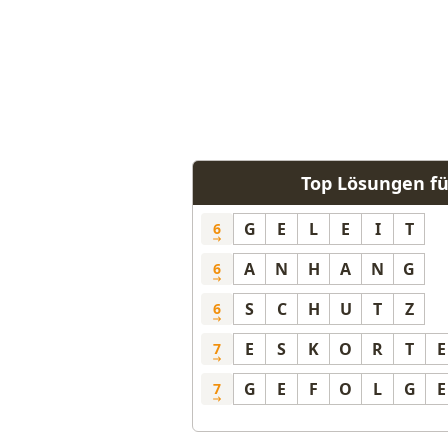
Top Lösungen fü
G
E
L
E
I
T
6
A
N
H
A
N
G
6
S
C
H
U
T
Z
6
E
S
K
O
R
T
E
7
G
E
F
O
L
G
E
7