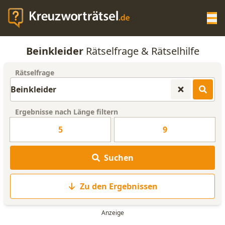
Op
Beinkleider
Rätselfrage & Rätselhilfe
KREUZWORTRÄTSEL-HILFE
Rätselfrage
SCRABBLE HILFE
Ergebnisse nach Länge filtern
ANAGRAMM-GENERATOR
5
9
WORTLISTE
Suchen
Zu den Ergebnissen