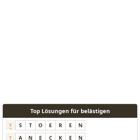
Top Lösungen für belästigen
S
T
O
E
R
E
N
7
A
N
E
C
K
E
N
7