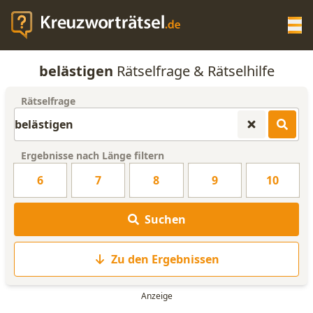
Op
belästigen
Rätselfrage & Rätselhilfe
KREUZWORTRÄTSEL-HILFE
Rätselfrage
SCRABBLE HILFE
Ergebnisse nach Länge filtern
ANAGRAMM-GENERATOR
6
7
8
9
10
WORTLISTE
Suchen
Zu den Ergebnissen