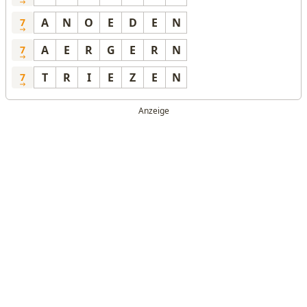
A
N
O
E
D
E
N
7
A
E
R
G
E
R
N
7
T
R
I
E
Z
E
N
7