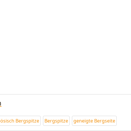
n
zösisch Bergspitze
Bergspitze
geneigte Bergseite