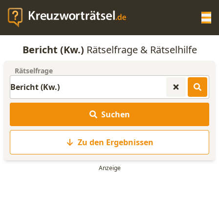
Op
Bericht (Kw.)
Rätselfrage & Rätselhilfe
KREUZWORTRÄTSEL-HILFE
Rätselfrage
SCRABBLE HILFE
Suchen
ANAGRAMM-GENERATOR
Zu den Ergebnissen
WORTLISTE