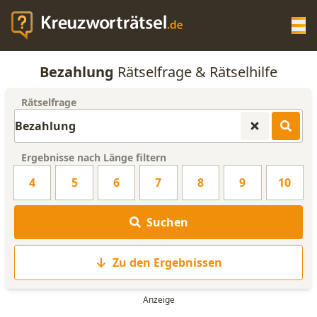
Op
Bezahlung
Rätselfrage & Rätselhilfe
KREUZWORTRÄTSEL-HILFE
Rätselfrage
SCRABBLE HILFE
Ergebnisse nach Länge filtern
ANAGRAMM-GENERATOR
4
5
6
7
8
9
10
WORTLISTE
Suchen
Zu den Ergebnissen