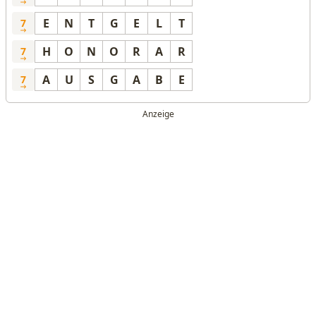
E
N
T
G
E
L
T
7
H
O
N
O
R
A
R
7
A
U
S
G
A
B
E
7