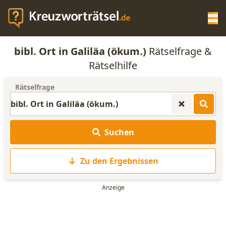
Op
bibl. Ort in Galiläa (ökum.)
Rätselfrage &
KREUZWORTRÄTSEL-HILFE
Rätselhilfe
Rätselfrage
SCRABBLE HILFE
ANAGRAMM-GENERATOR
Suchen
WORTLISTE
Zu den Ergebnissen