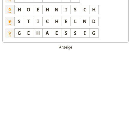
H
O
E
H
N
I
S
C
H
9
S
T
I
C
H
E
L
N
D
9
G
E
H
A
E
S
S
I
G
9