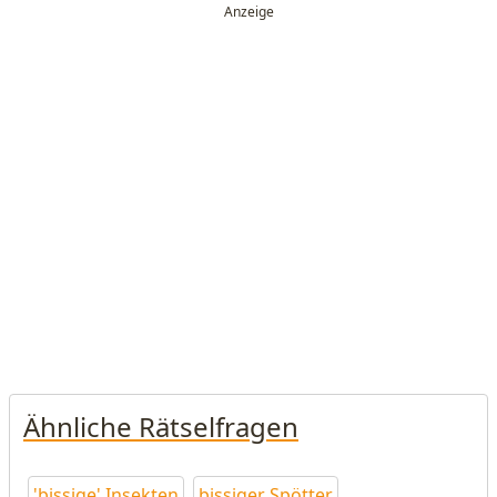
Ähnliche Rätselfragen
'bissige' Insekten
bissiger Spötter