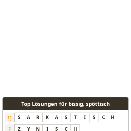
Top Lösungen für bissig, spöttisch
S
A
R
K
A
S
T
I
S
C
H
11
Z
Y
N
I
S
C
H
7