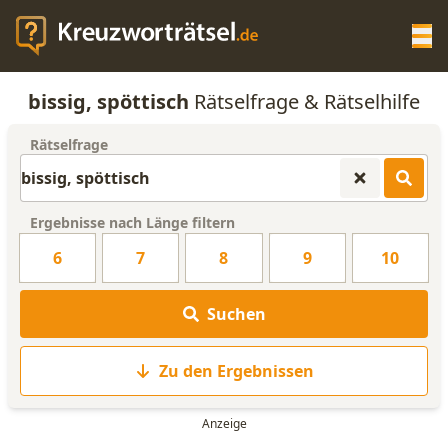
Op
bissig, spöttisch
Rätselfrage & Rätselhilfe
KREUZWORTRÄTSEL-HILFE
Rätselfrage
SCRABBLE HILFE
Ergebnisse nach Länge filtern
ANAGRAMM-GENERATOR
6
7
8
9
10
WORTLISTE
Suchen
Zu den Ergebnissen