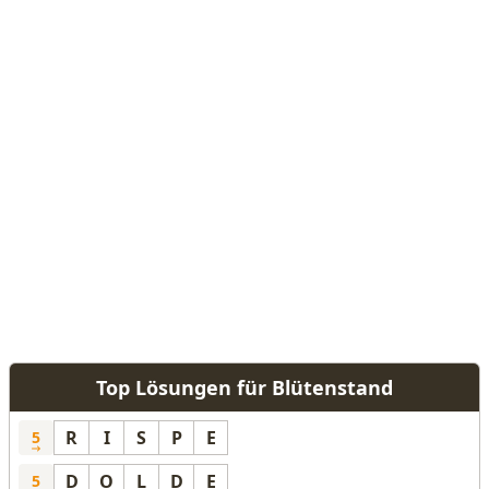
Top Lösungen für Blütenstand
R
I
S
P
E
5
D
O
L
D
E
5