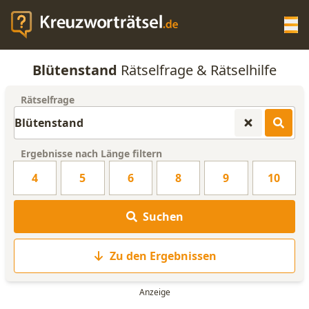
Op
Blütenstand
Rätselfrage & Rätselhilfe
KREUZWORTRÄTSEL-HILFE
Rätselfrage
SCRABBLE HILFE
Ergebnisse nach Länge filtern
ANAGRAMM-GENERATOR
4
5
6
8
9
10
WORTLISTE
Suchen
Zu den Ergebnissen