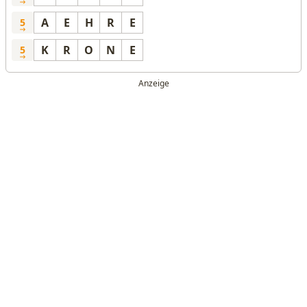
A
E
H
R
E
5
K
R
O
N
E
5