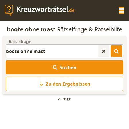
Op
boote ohne mast
Rätselfrage & Rätselhilfe
KREUZWORTRÄTSEL-HILFE
Rätselfrage
SCRABBLE HILFE
Suchen
ANAGRAMM-GENERATOR
Zu den Ergebnissen
WORTLISTE