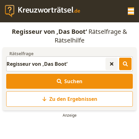
Op
Regisseur von ‚Das Boot‘
Rätselfrage &
KREUZWORTRÄTSEL-HILFE
Rätselhilfe
Rätselfrage
SCRABBLE HILFE
ANAGRAMM-GENERATOR
Suchen
WORTLISTE
Zu den Ergebnissen