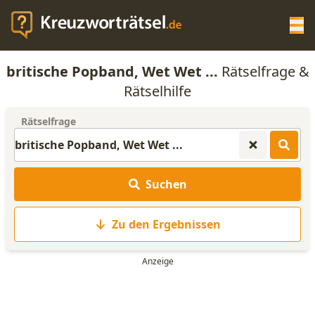
Op
britische Popband, Wet Wet ...
Rätselfrage &
KREUZWORTRÄTSEL-HILFE
Rätselhilfe
Rätselfrage
SCRABBLE HILFE
ANAGRAMM-GENERATOR
Suchen
WORTLISTE
Zu den Ergebnissen