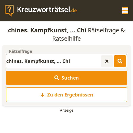
Op
chines. Kampfkunst, ... Chi
Rätselfrage &
KREUZWORTRÄTSEL-HILFE
Rätselhilfe
Rätselfrage
SCRABBLE HILFE
ANAGRAMM-GENERATOR
Suchen
WORTLISTE
Zu den Ergebnissen