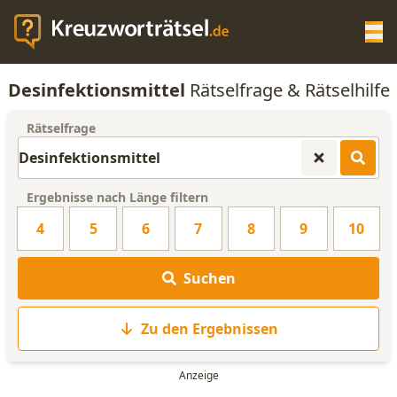
Op
Desinfektionsmittel
Rätselfrage & Rätselhilfe
KREUZWORTRÄTSEL-HILFE
Rätselfrage
SCRABBLE HILFE
Ergebnisse nach Länge filtern
ANAGRAMM-GENERATOR
4
5
6
7
8
9
10
WORTLISTE
Suchen
Zu den Ergebnissen