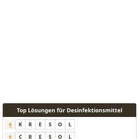
Top Lösungen für Desinfektionsmittel
K
R
E
S
O
L
6
C
R
E
S
O
L
6