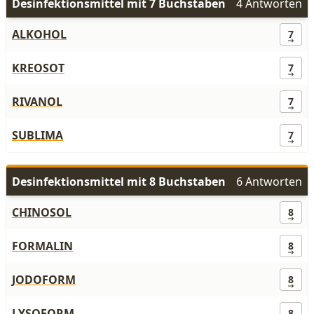
Desinfektionsmittel mit 7 Buchstaben
4 Antworten
ALKOHOL
7
KREOSOT
7
RIVANOL
7
SUBLIMA
7
Desinfektionsmittel mit 8 Buchstaben
6 Antworten
CHINOSOL
8
FORMALIN
8
JODOFORM
8
LYSOFORM
8