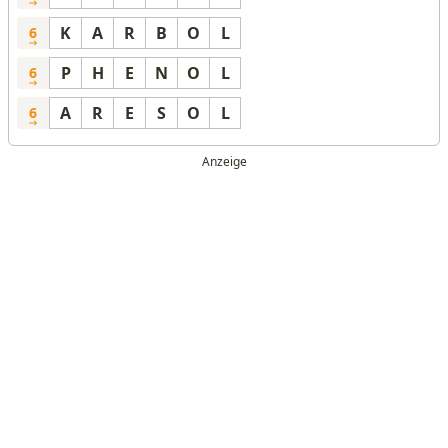
K
A
R
B
O
L
6
P
H
E
N
O
L
6
A
R
E
S
O
L
6