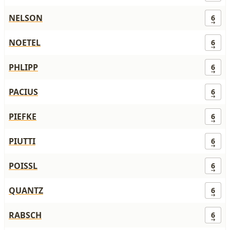
NELSON
6
NOETEL
6
PHLIPP
6
PACIUS
6
PIEFKE
6
PIUTTI
6
POISSL
6
QUANTZ
6
RABSCH
6