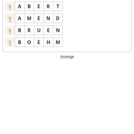
A
B
E
R
T
5
A
M
E
N
D
5
B
R
U
E
N
5
B
O
E
H
M
5