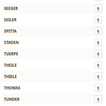
SEEGER
6
SEILER
6
SPITTA
6
STADEN
6
TUERPE
6
THEILE
6
THIELE
6
THOMAS
6
TUNDER
6