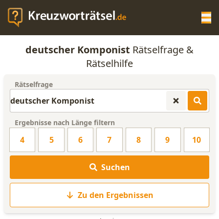
Op
deutscher Komponist
Rätselfrage &
KREUZWORTRÄTSEL-HILFE
Rätselhilfe
Rätselfrage
SCRABBLE HILFE
ANAGRAMM-GENERATOR
Ergebnisse nach Länge filtern
4
5
6
7
8
9
10
WORTLISTE
Suchen
Zu den Ergebnissen