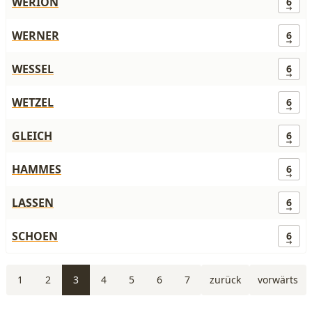
WERION
6
WERNER
6
WESSEL
6
WETZEL
6
GLEICH
6
HAMMES
6
LASSEN
6
SCHOEN
6
1
2
3
4
5
6
7
zurück
vorwärts