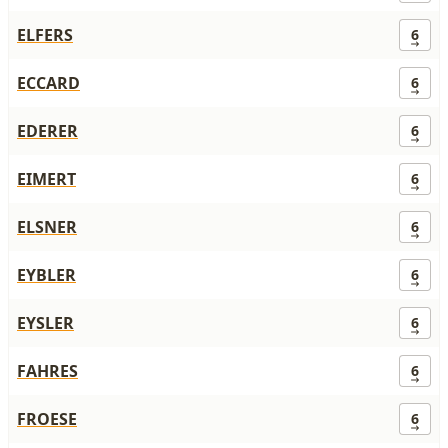
ELFERS
6
ECCARD
6
EDERER
6
EIMERT
6
ELSNER
6
EYBLER
6
EYSLER
6
FAHRES
6
FROESE
6