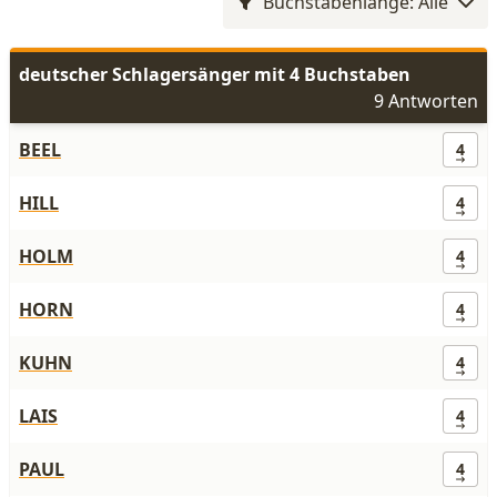
Buchstabenlänge: Alle
deutscher Schlagersänger mit 4 Buchstaben
9 Antworten
BEEL
4
HILL
4
HOLM
4
HORN
4
KUHN
4
LAIS
4
PAUL
4