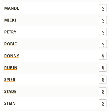
MANDL
5
MICKI
5
PETRY
5
ROBIC
5
RONNY
5
RUBIN
5
SPIER
5
STADE
5
STEIN
5