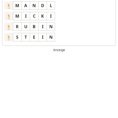
M
A
N
D
L
5
M
I
C
K
I
5
R
U
B
I
N
5
S
T
E
I
N
5