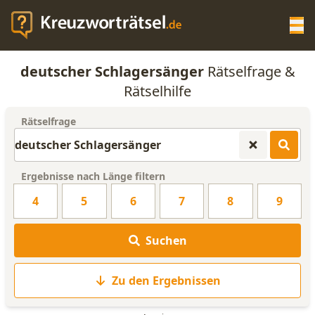
Op
deutscher Schlagersänger
Rätselfrage &
KREUZWORTRÄTSEL-HILFE
Rätselhilfe
Rätselfrage
SCRABBLE HILFE
ANAGRAMM-GENERATOR
Ergebnisse nach Länge filtern
4
5
6
7
8
9
WORTLISTE
Suchen
Zu den Ergebnissen