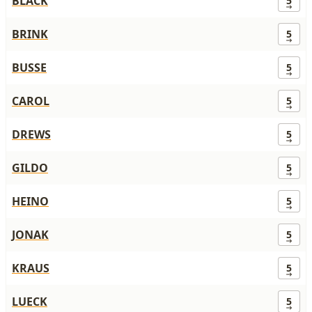
BLACK
5
BRINK
5
BUSSE
5
CAROL
5
DREWS
5
GILDO
5
HEINO
5
JONAK
5
KRAUS
5
LUECK
5