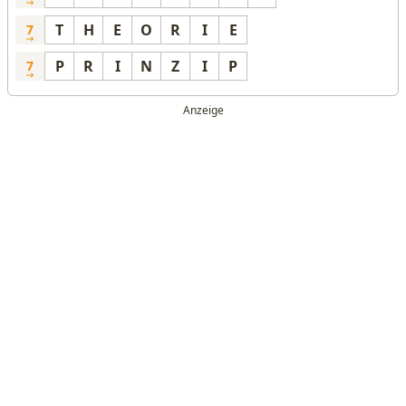
T
H
E
O
R
I
E
7
P
R
I
N
Z
I
P
7