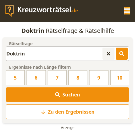
Op
Doktrin
Rätselfrage & Rätselhilfe
KREUZWORTRÄTSEL-HILFE
Rätselfrage
SCRABBLE HILFE
Ergebnisse nach Länge filtern
ANAGRAMM-GENERATOR
5
6
7
8
9
10
WORTLISTE
Suchen
Zu den Ergebnissen