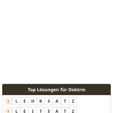
Top Lösungen für Doktrin
L
E
H
R
S
A
T
Z
8
L
E
I
T
S
A
T
Z
8