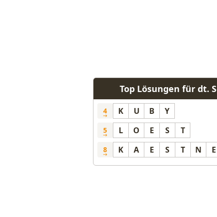
Top Lösungen für dt. Sc
K
U
B
Y
4
L
O
E
S
T
5
K
A
E
S
T
N
E
8