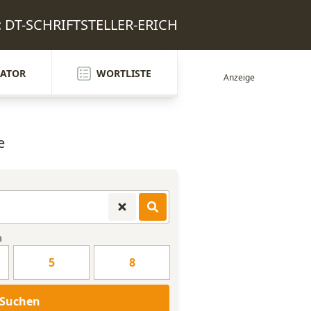
n: DT-SCHRIFTSTELLER-ERICH
ATOR
WORTLISTE
e
n
5
8
Suchen