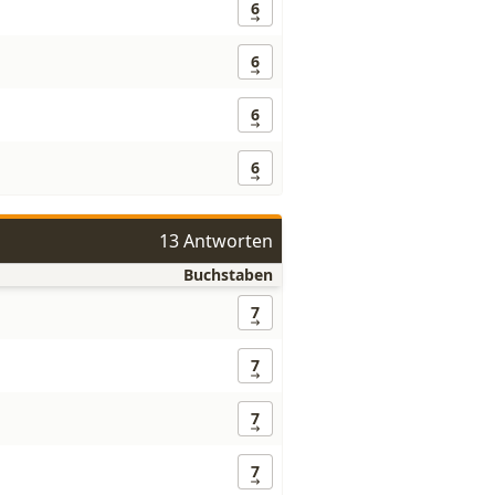
6
6
6
6
13 Antworten
Buchstaben
7
7
7
7