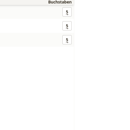
Buchstaben
5
5
5