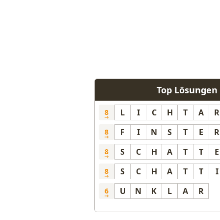
Top Lösungen 
L
I
C
H
T
A
R
8
F
I
N
S
T
E
R
8
S
C
H
A
T
T
E
8
S
C
H
A
T
T
I
8
U
N
K
L
A
R
6