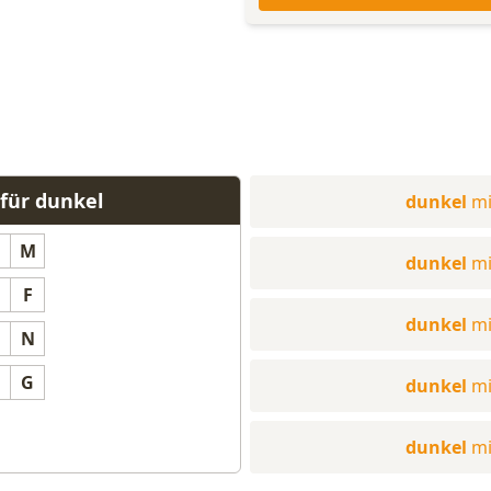
für dunkel
dunkel
mi
M
dunkel
mi
F
dunkel
mi
N
G
dunkel
mi
dunkel
mi