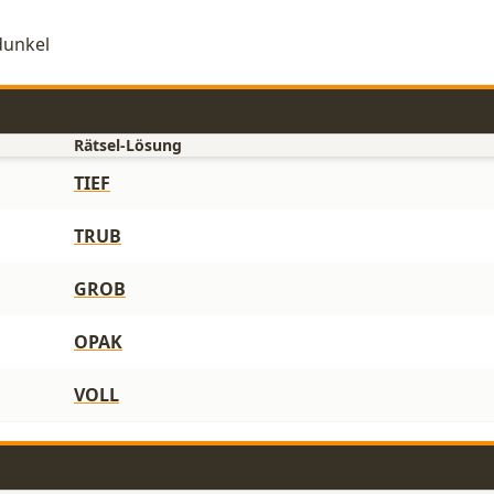
dunkel
Rätsel-Lösung
TIEF
TRUB
GROB
OPAK
VOLL