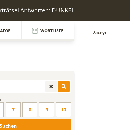
trätsel Antworten: DUNKEL
ATOR
WORTLISTE
n
7
8
9
10
Suchen