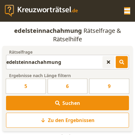
Op
edelsteinnachahmung
Rätselfrage &
KREUZWORTRÄTSEL-HILFE
Rätselhilfe
Rätselfrage
SCRABBLE HILFE
ANAGRAMM-GENERATOR
Ergebnisse nach Länge filtern
5
6
9
WORTLISTE
Suchen
Zu den Ergebnissen