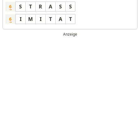
S
T
R
A
S
S
6
I
M
I
T
A
T
6