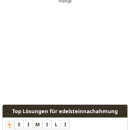
Top Lösungen für edelsteinnachahmung
S
I
M
I
L
I
6