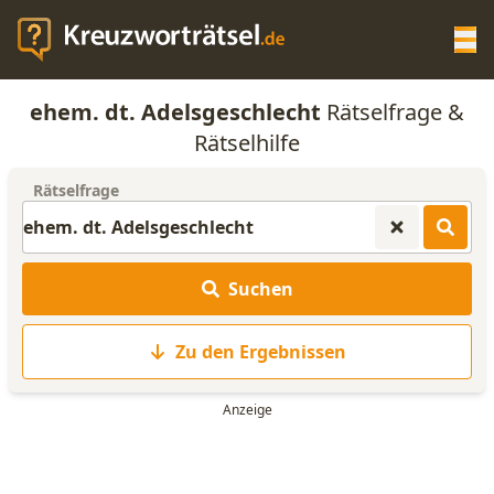
Op
ehem. dt. Adelsgeschlecht
Rätselfrage &
KREUZWORTRÄTSEL-HILFE
Rätselhilfe
Rätselfrage
SCRABBLE HILFE
ANAGRAMM-GENERATOR
Suchen
WORTLISTE
Zu den Ergebnissen