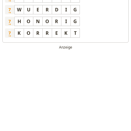
W
U
E
R
D
I
G
7
H
O
N
O
R
I
G
7
K
O
R
R
E
K
T
7