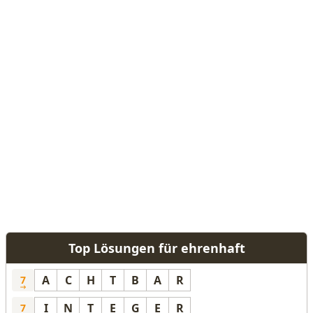
Top Lösungen für ehrenhaft
A
C
H
T
B
A
R
7
I
N
T
E
G
E
R
7