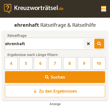
Op
ehrenhaft
Rätselfrage & Rätselhilfe
KREUZWORTRÄTSEL-HILFE
Rätselfrage
SCRABBLE HILFE
Ergebnisse nach Länge filtern
ANAGRAMM-GENERATOR
4
5
6
7
8
9
10
WORTLISTE
Suchen
Zu den Ergebnissen