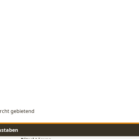
urcht gebietend
hstaben