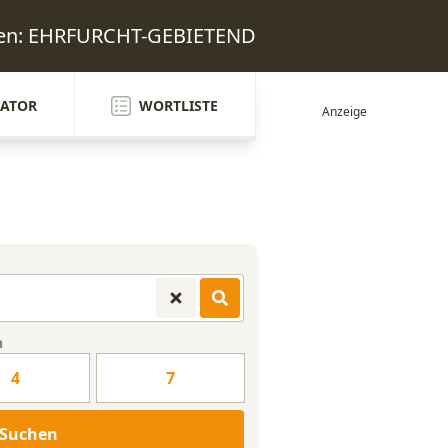
rten: EHRFURCHT-GEBIETEND
ATOR
WORTLISTE
n
4
7
Suchen