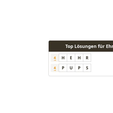
Top Lösungen für Eh
H
E
H
R
4
P
U
P
S
4