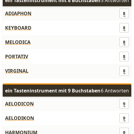
ein Tasteninstrument mit 8 Buchstaben
5 Antworten
ADIAPHON
8
KEYBOARD
8
MELODICA
8
PORTATIV
8
VIRGINAL
8
ein Tasteninstrument mit 9 Buchstaben
6 Antworten
AELODICON
9
AELODIKON
9
HARMONIUM
9