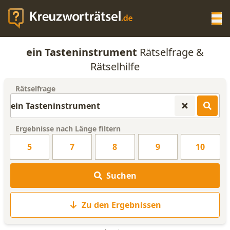
Op
ein Tasteninstrument
Rätselfrage &
KREUZWORTRÄTSEL-HILFE
Rätselhilfe
Rätselfrage
SCRABBLE HILFE
ANAGRAMM-GENERATOR
Ergebnisse nach Länge filtern
5
7
8
9
10
WORTLISTE
Suchen
Zu den Ergebnissen