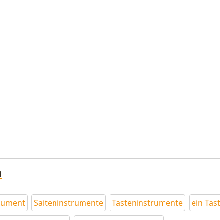
n
trument
Saiteninstrumente
Tasteninstrumente
ein Tas