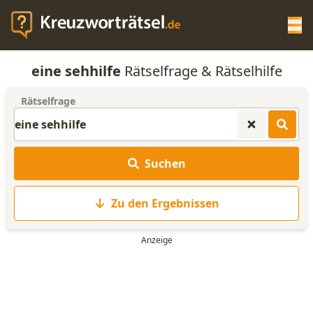
Op
eine sehhilfe
Rätselfrage & Rätselhilfe
KREUZWORTRÄTSEL-HILFE
Rätselfrage
SCRABBLE HILFE
Suchen
ANAGRAMM-GENERATOR
Zu den Ergebnissen
WORTLISTE