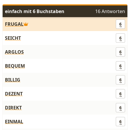
einfach mit 6 Buchstaben
16 Antworten
FRUGAL
6
SEICHT
6
ARGLOS
6
BEQUEM
6
BILLIG
6
DEZENT
6
DIREKT
6
EINMAL
6