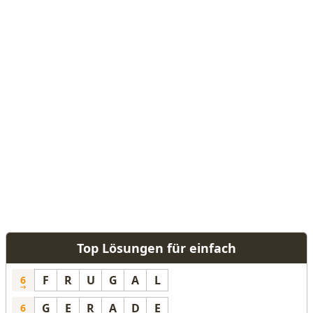
Top Lösungen für einfach
F
R
U
G
A
L
6
G
E
R
A
D
E
6