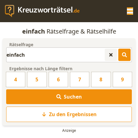
Op
einfach
Rätselfrage & Rätselhilfe
KREUZWORTRÄTSEL-HILFE
Rätselfrage
SCRABBLE HILFE
Ergebnisse nach Länge filtern
ANAGRAMM-GENERATOR
4
5
6
7
8
9
WORTLISTE
Suchen
Zu den Ergebnissen