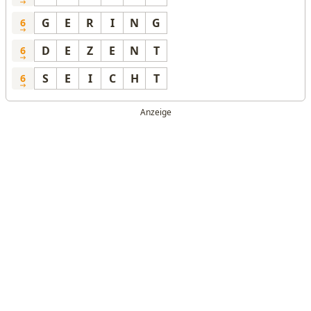
G
E
R
I
N
G
6
D
E
Z
E
N
T
6
S
E
I
C
H
T
6