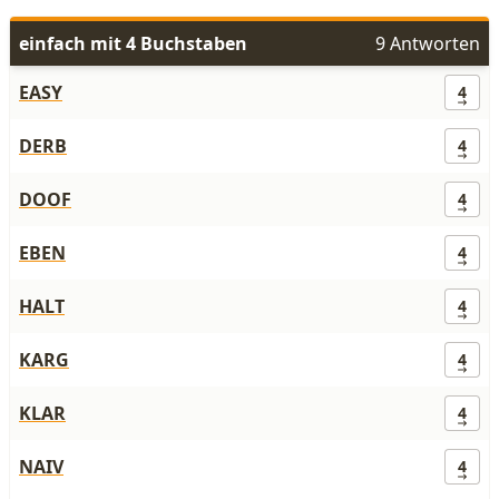
einfach mit 4 Buchstaben
9 Antworten
EASY
4
DERB
4
DOOF
4
EBEN
4
HALT
4
KARG
4
KLAR
4
NAIV
4