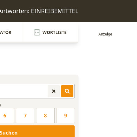
 Antworten: EINREIBEMITTEL
ATOR
WORTLISTE
n
6
7
8
9
Suchen