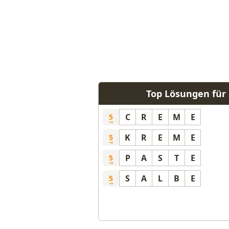
Top Lösungen für 
C
R
E
M
E
5
K
R
E
M
E
5
P
A
S
T
E
5
S
A
L
B
E
5