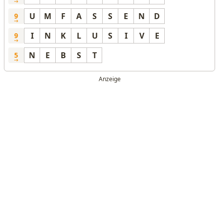
U
M
F
A
S
S
E
N
D
9
I
N
K
L
U
S
I
V
E
9
N
E
B
S
T
5