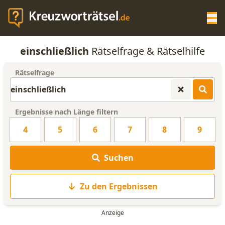
Op
einschließlich
Rätselfrage & Rätselhilfe
KREUZWORTRÄTSEL-HILFE
Rätselfrage
SCRABBLE HILFE
Ergebnisse nach Länge filtern
ANAGRAMM-GENERATOR
4
5
6
7
8
9
WORTLISTE
Suchen
Zu den Ergebnissen