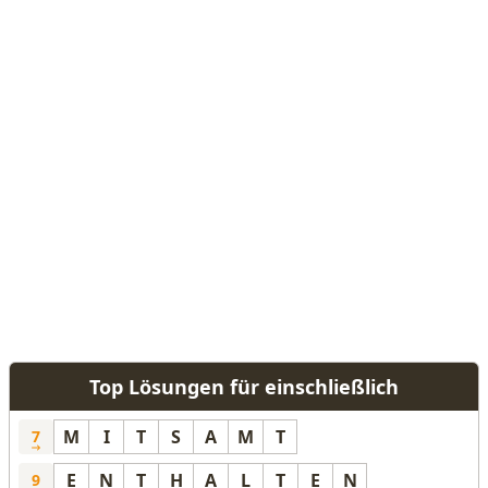
Top Lösungen für einschließlich
M
I
T
S
A
M
T
7
E
N
T
H
A
L
T
E
N
9