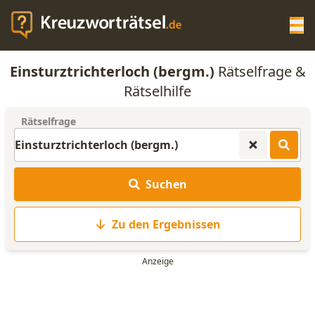
Op
Einsturztrichterloch (bergm.)
Rätselfrage &
KREUZWORTRÄTSEL-HILFE
Rätselhilfe
Rätselfrage
SCRABBLE HILFE
ANAGRAMM-GENERATOR
Suchen
WORTLISTE
Zu den Ergebnissen