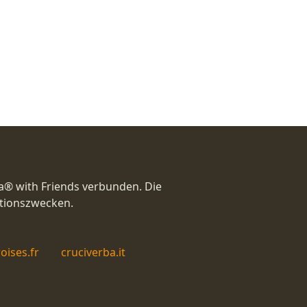
a® with Friends verbunden. Die
ationszwecken.
oises.fr
cruciverba.it