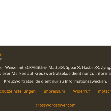
nster Weise mit SCRABBLE®, Mattel®, Spear®, Hasbro®, Zyng
eser Marken auf Kreuzworträtsel.de dient nur zu Inform
Kreuzworträtsel.de dient nur zu Informationszwecken.
chutzeinstellungen
Impressum
Widerruf
motscr
crosswordsolver.com