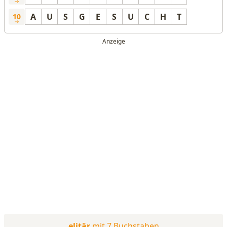
A
U
S
G
E
S
U
C
H
T
10
elitär
mit 7 Buchstaben