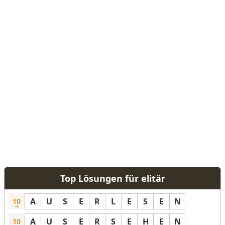
Top Lösungen für elitär
A
U
S
E
R
L
E
S
E
N
10
A
U
S
E
R
S
E
H
E
N
10