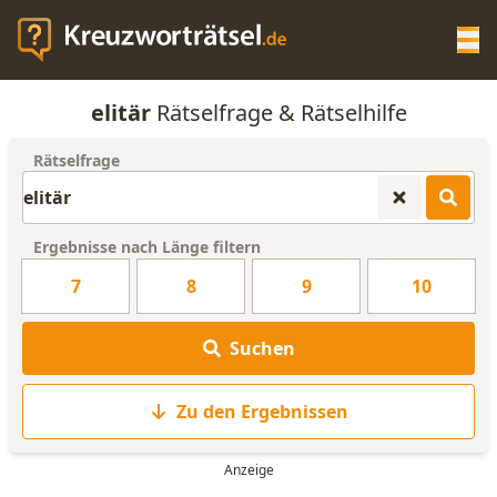
Op
elitär
Rätselfrage & Rätselhilfe
KREUZWORTRÄTSEL-HILFE
Rätselfrage
SCRABBLE HILFE
Ergebnisse nach Länge filtern
ANAGRAMM-GENERATOR
7
8
9
10
WORTLISTE
Suchen
Zu den Ergebnissen