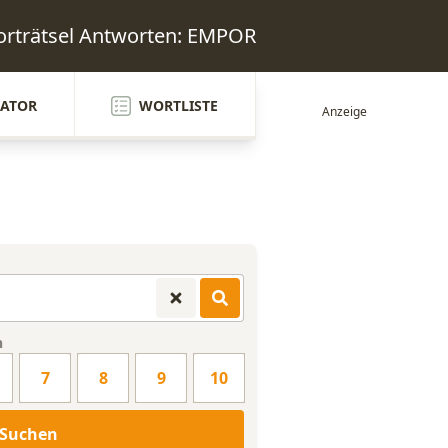
rträtsel Antworten: EMPOR
ATOR
WORTLISTE
n
7
8
9
10
Suchen