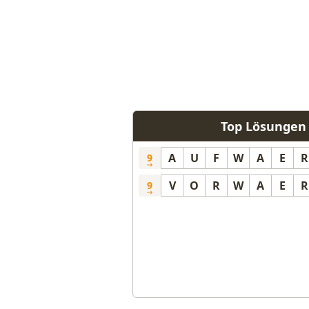
Top Lösungen
A
U
F
W
A
E
R
9
V
O
R
W
A
E
R
9