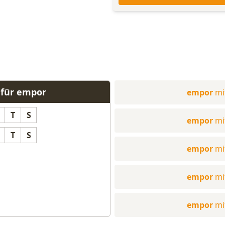
 für empor
empor
mi
T
S
empor
mi
T
S
empor
mi
empor
mi
empor
mi