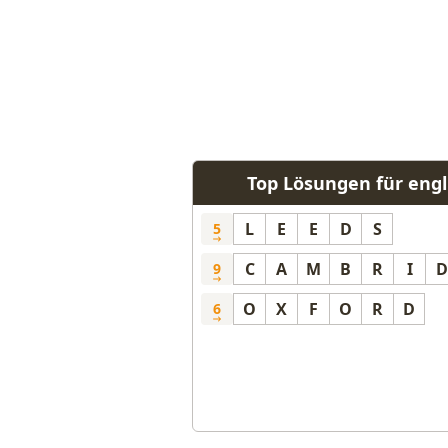
Top Lösungen für engl
L
E
E
D
S
5
C
A
M
B
R
I
D
9
O
X
F
O
R
D
6