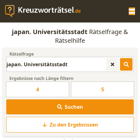
Op
japan. Universitätsstadt
Rätselfrage &
KREUZWORTRÄTSEL-HILFE
Rätselhilfe
Rätselfrage
SCRABBLE HILFE
ANAGRAMM-GENERATOR
Ergebnisse nach Länge filtern
4
5
WORTLISTE
Suchen
Zu den Ergebnissen