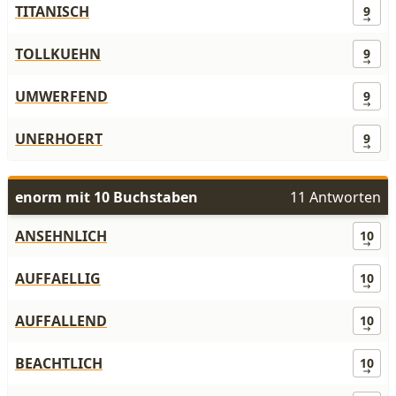
TITANISCH
9
TOLLKUEHN
9
UMWERFEND
9
UNERHOERT
9
enorm mit 10 Buchstaben
11 Antworten
ANSEHNLICH
10
AUFFAELLIG
10
AUFFALLEND
10
BEACHTLICH
10