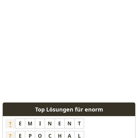
Top Lösungen für enorm
E
M
I
N
E
N
T
7
E
P
O
C
H
A
L
7