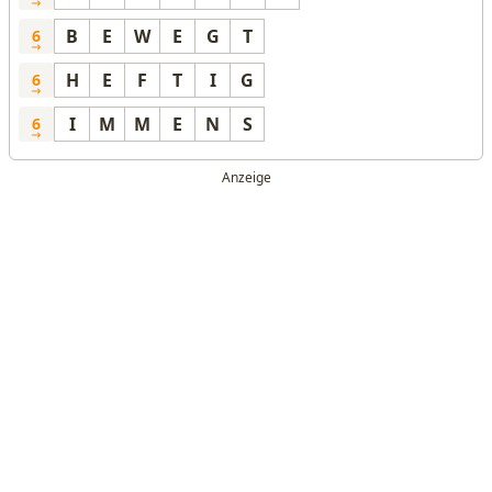
B
E
W
E
G
T
6
H
E
F
T
I
G
6
I
M
M
E
N
S
6