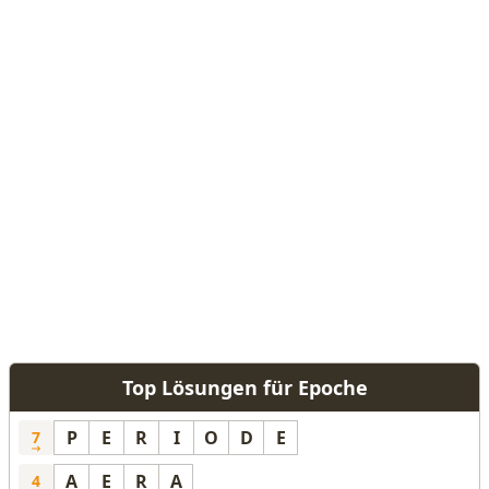
Top Lösungen für Epoche
P
E
R
I
O
D
E
7
A
E
R
A
4