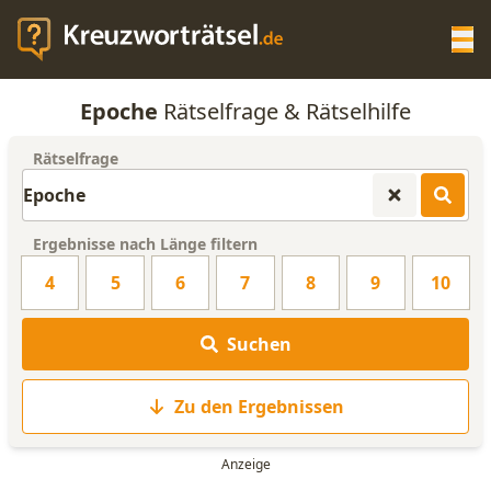
Op
Epoche
Rätselfrage & Rätselhilfe
KREUZWORTRÄTSEL-HILFE
Rätselfrage
SCRABBLE HILFE
Ergebnisse nach Länge filtern
ANAGRAMM-GENERATOR
4
5
6
7
8
9
10
WORTLISTE
Suchen
Zu den Ergebnissen