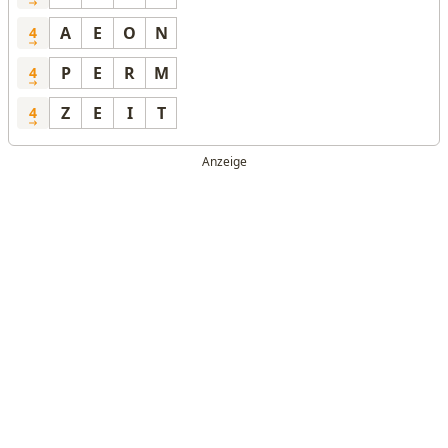
A
E
O
N
4
P
E
R
M
4
Z
E
I
T
4