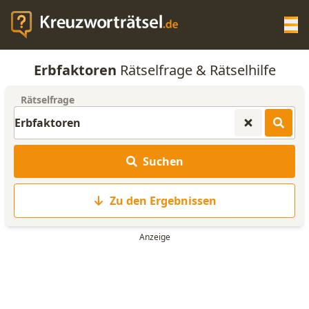
Op
Erbfaktoren
Rätselfrage & Rätselhilfe
KREUZWORTRÄTSEL-HILFE
Rätselfrage
SCRABBLE HILFE
Suchen
ANAGRAMM-GENERATOR
Zu den Ergebnissen
WORTLISTE