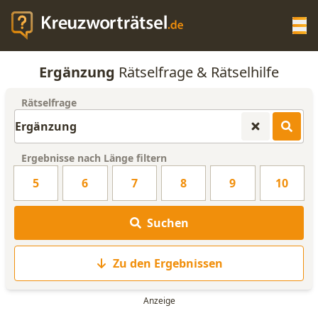
Op
Ergänzung
Rätselfrage & Rätselhilfe
KREUZWORTRÄTSEL-HILFE
Rätselfrage
SCRABBLE HILFE
Ergebnisse nach Länge filtern
ANAGRAMM-GENERATOR
5
6
7
8
9
10
WORTLISTE
Suchen
Zu den Ergebnissen