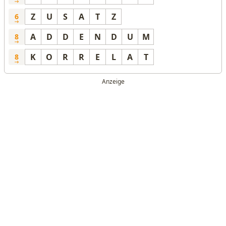
Z
U
S
A
T
Z
6
A
D
D
E
N
D
U
M
8
K
O
R
R
E
L
A
T
8