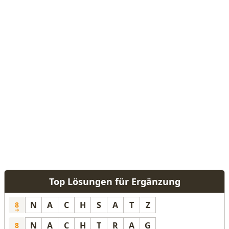
Top Lösungen für Ergänzung
N
A
C
H
S
A
T
Z
8
N
A
C
H
T
R
A
G
8