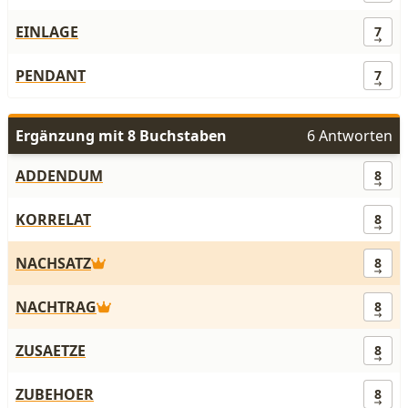
EINLAGE
7
PENDANT
7
Ergänzung mit 8 Buchstaben
6 Antworten
ADDENDUM
8
KORRELAT
8
NACHSATZ
8
NACHTRAG
8
ZUSAETZE
8
ZUBEHOER
8