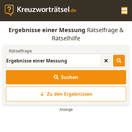
Op
Ergebnisse einer Messung
Rätselfrage &
KREUZWORTRÄTSEL-HILFE
Rätselhilfe
Rätselfrage
SCRABBLE HILFE
ANAGRAMM-GENERATOR
Suchen
WORTLISTE
Zu den Ergebnissen