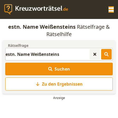
Op
estn. Name Weißensteins
Rätselfrage &
KREUZWORTRÄTSEL-HILFE
Rätselhilfe
Rätselfrage
SCRABBLE HILFE
ANAGRAMM-GENERATOR
Suchen
WORTLISTE
Zu den Ergebnissen