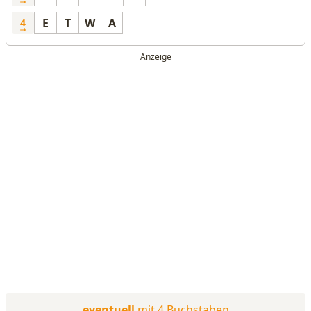
E
T
W
A
4
eventuell
mit 4 Buchstaben