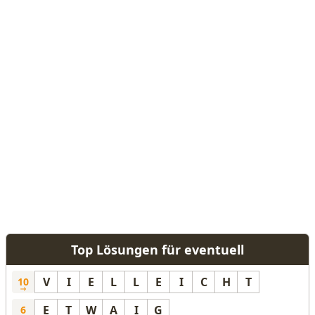
Top Lösungen für eventuell
V
I
E
L
L
E
I
C
H
T
10
E
T
W
A
I
G
6