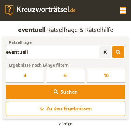
Op
eventuell
Rätselfrage & Rätselhilfe
KREUZWORTRÄTSEL-HILFE
Rätselfrage
SCRABBLE HILFE
Ergebnisse nach Länge filtern
ANAGRAMM-GENERATOR
4
6
10
WORTLISTE
Suchen
Zu den Ergebnissen