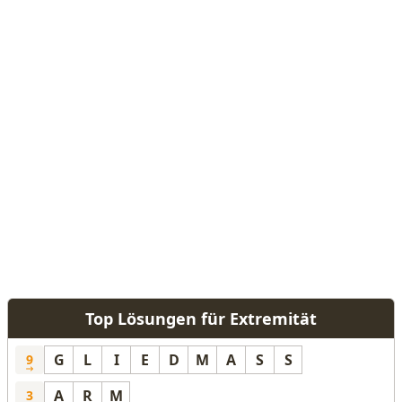
Top Lösungen für Extremität
G
L
I
E
D
M
A
S
S
9
A
R
M
3