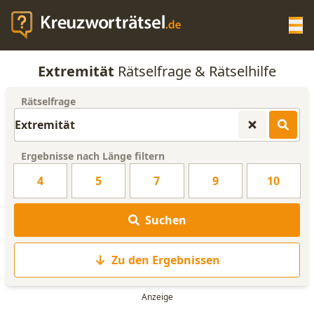
Op
Extremität
Rätselfrage & Rätselhilfe
KREUZWORTRÄTSEL-HILFE
Rätselfrage
SCRABBLE HILFE
Ergebnisse nach Länge filtern
ANAGRAMM-GENERATOR
4
5
7
9
10
WORTLISTE
Suchen
Zu den Ergebnissen