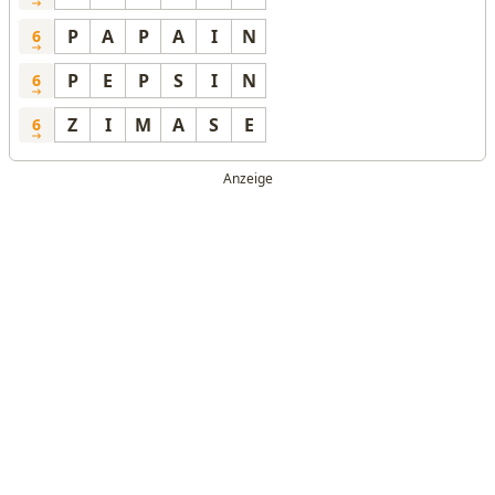
P
A
P
A
I
N
6
P
E
P
S
I
N
6
Z
I
M
A
S
E
6