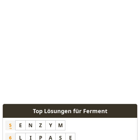
Top Lösungen für Ferment
E
N
Z
Y
M
5
L
I
P
A
S
E
6