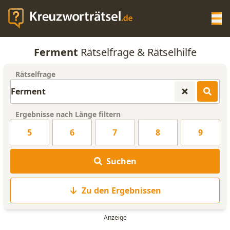
Op
Ferment
Rätselfrage & Rätselhilfe
KREUZWORTRÄTSEL-HILFE
Rätselfrage
SCRABBLE HILFE
Ergebnisse nach Länge filtern
ANAGRAMM-GENERATOR
5
6
7
8
9
WORTLISTE
Suchen
Zu den Ergebnissen