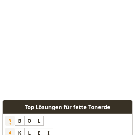
Top Lösungen für fette Tonerde
B
O
L
3
K
L
E
I
4