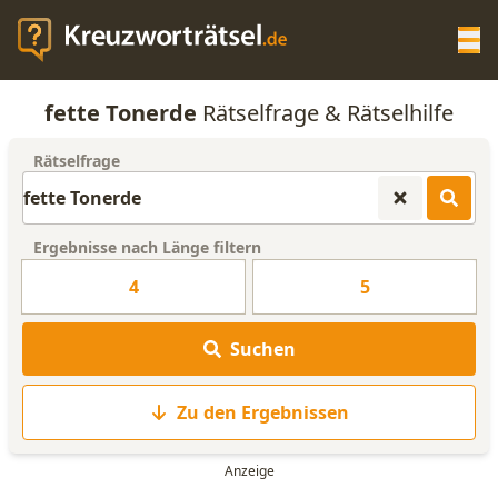
Op
fette Tonerde
Rätselfrage & Rätselhilfe
KREUZWORTRÄTSEL-HILFE
Rätselfrage
SCRABBLE HILFE
Ergebnisse nach Länge filtern
ANAGRAMM-GENERATOR
4
5
WORTLISTE
Suchen
Zu den Ergebnissen