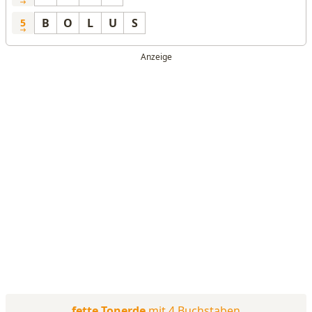
B
O
L
U
S
5
fette Tonerde
mit 4 Buchstaben