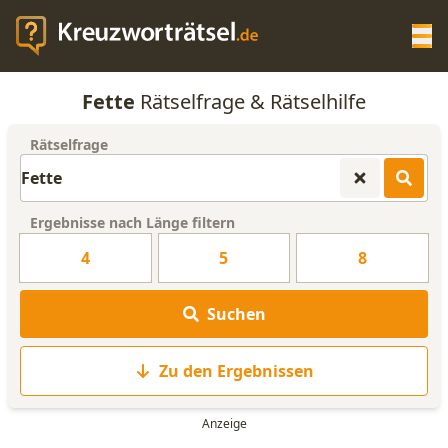
Op
Fette
Rätselfrage & Rätselhilfe
KREUZWORTRÄTSEL-HILFE
Rätselfrage
SCRABBLE HILFE
Ergebnisse nach Länge filtern
ANAGRAMM-GENERATOR
4
5
8
WORTLISTE
Suchen
Zu den Ergebnissen