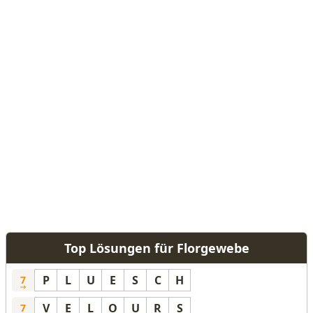
Top Lösungen für Florgewebe
P
L
U
E
S
C
H
7
V
E
L
O
U
R
S
7