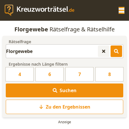
Op
Florgewebe
Rätselfrage & Rätselhilfe
KREUZWORTRÄTSEL-HILFE
Rätselfrage
SCRABBLE HILFE
Ergebnisse nach Länge filtern
ANAGRAMM-GENERATOR
4
6
7
8
WORTLISTE
Suchen
Zu den Ergebnissen